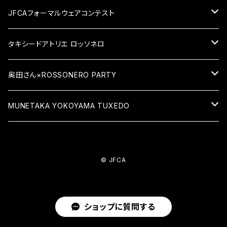
VIP席
JFCAフォーマルウェアコンテスト
1人席
一般席
応援チケット
タキシードアトリエ ロッソネロ
ペア席
1人席
2025応援チケット
その他
オーダータキシード
奥田さん×ROSSONERO PARTY
ペア席
レンタルタキシード
Xmas PARTY
MUNETAKA YOKOYAMA TUXEDO
オーダードレス
TUXEDO
© JFCA
レンタルドレス
DRESS
その他
KIMONO
ショップに質問する